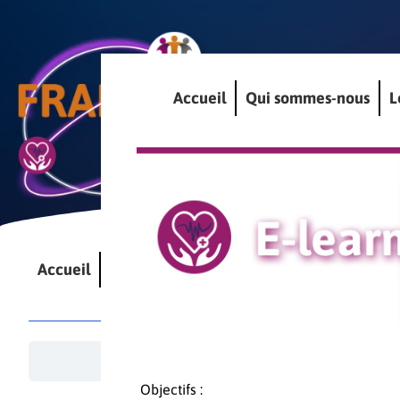
La platef
Accueil
Qui sommes-nous
L
de la san
Accueil
Qui sommes-nous
Le laboratoire en PP
Objectifs :