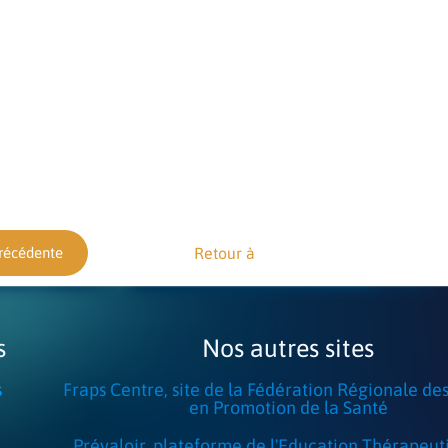
récédente
Retour à
s
Nos autres sites
s
Fraps Centre, site de la Fédération Régionale de
en Promotion de la Santé
Prévaloir, plateforme de l'Education Thérapeut