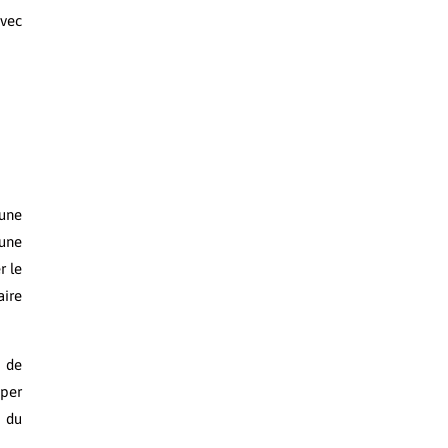
avec
’une
 une
r le
aire
 de
pper
u du