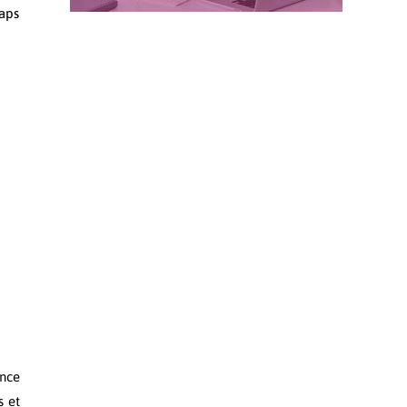
raps
ence
s et