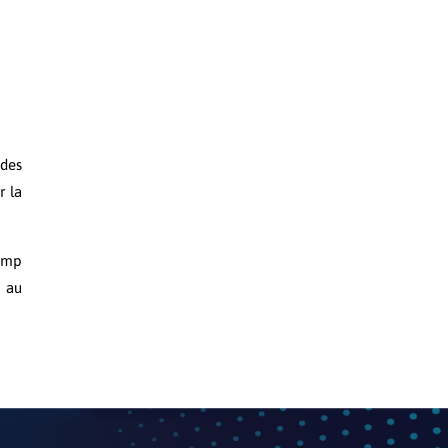
 des
r la
hamp
t au