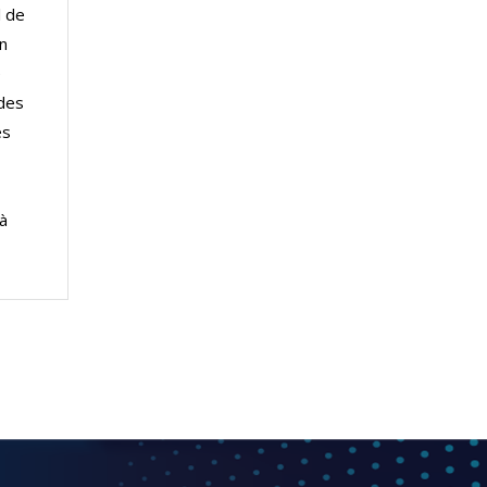
l de
en
e
 des
ès
 à