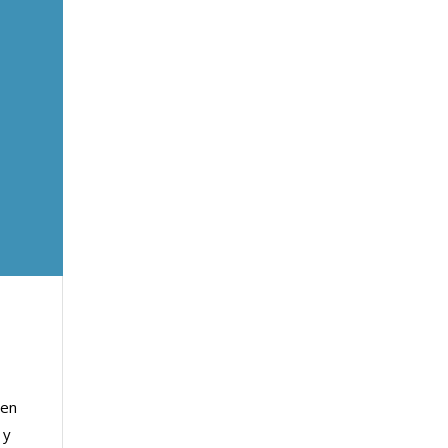
 en
 y