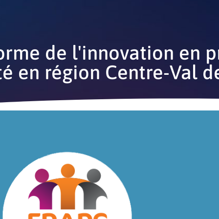
orme de l'innovation en 
té en région Centre-Val d
S
L’innovation en action
e-learning