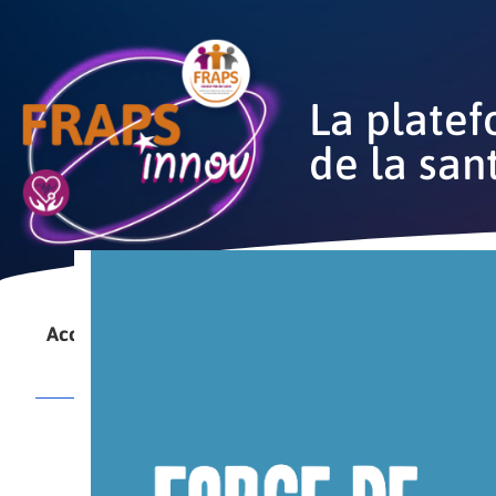
La platef
de la san
Accueil
Qui sommes-nous
Le laboratoire en PP